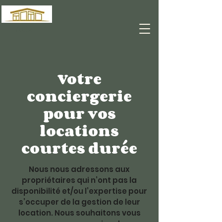
AC2I
Votre
conciergerie
pour vos
locations
courtes durée
Nous nous adressons aux
propriétaires qui n’ont pas la
disponibilité et/ou l’expertise pour
s’occuper de la gestion de leur
location. Nous souhaitons vous