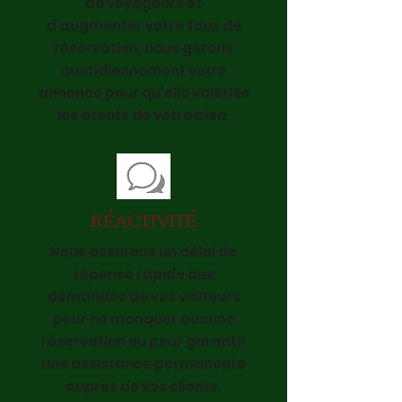
de voyageurs et
d’augmenter votre taux de
réservation, nous gérons
quotidiennement votre
annonce pour qu’elle valorise
les atouts de votre bien.
RÉACTIVITÉ
Nous assurons un délai de
réponse rapide aux
demandes de vos visiteurs
pour ne manquer aucune
réservation ou pour garantir
une assistance permanente
auprès de vos clients.