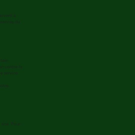
servent à
érences du
rtain
on contre la
le service
votre
 site. Pour