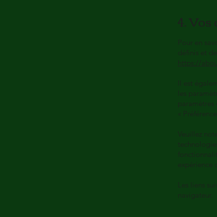
4. Vos 
Pour en savo
définis et d
https://abo
Il est égale
les paramèt
paramètres 
« Préférence
Veuillez not
technologie
fonctionnali
expérience d
Les liens su
navigateur.