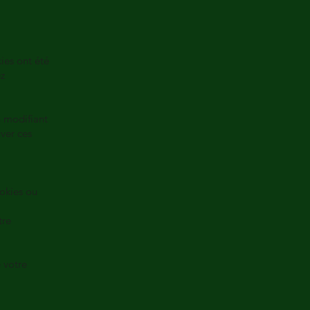
ies ont été
ez
n modifiant
ver ces
ookies ou
tre
e votre