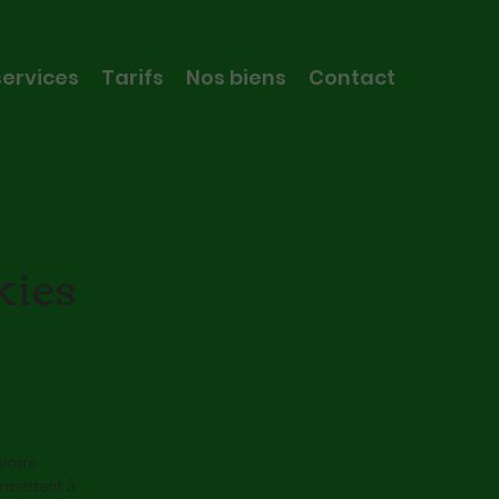
services
Tarifs
Nos biens
Contact
kies
 votre
ermettent à