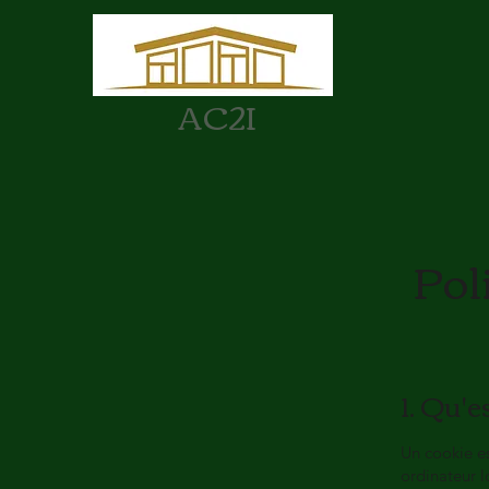
AC2I
Pol
1. Qu'e
Un cookie est
ordinateur l