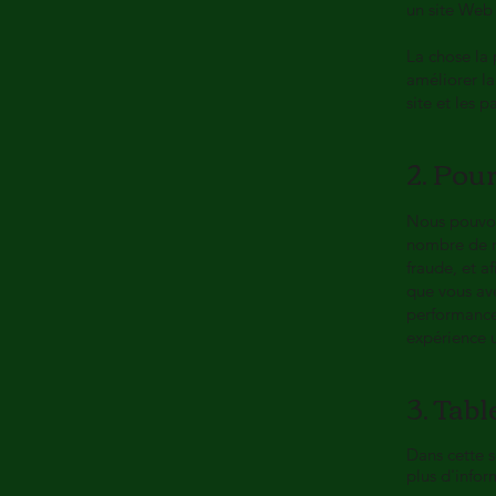
un site Web 
La chose la 
améliorer la
site et les 
2. Pou
Nous pouvons
nombre de ra
fraude, et af
que vous ave
performances
expérience u
3. Tabl
Dans cette s
plus d'infor