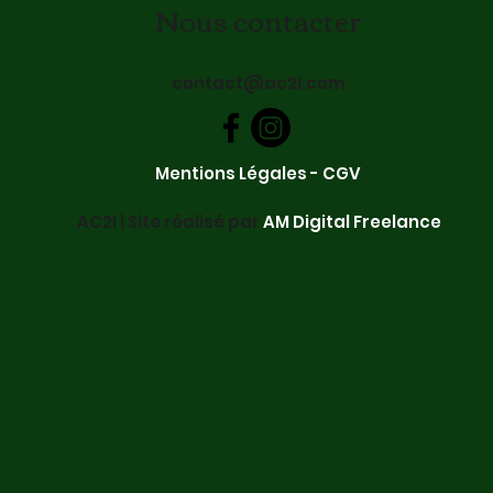
Nous contacter
contact@ac2i.com
Mentions Légales
-
CGV
AC2I | Site réalisé par
AM Digita
l Freelance