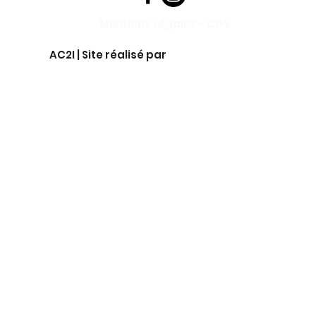
Mentions Légales
-
CGV
AC2I | Site réalisé par
AM Digita
l Freelance