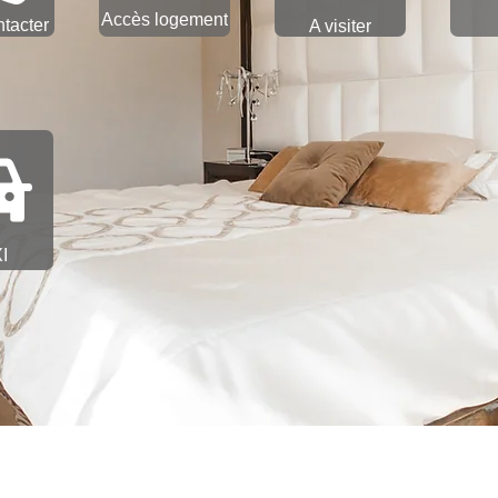
Accès logement
tacter
A visiter
I