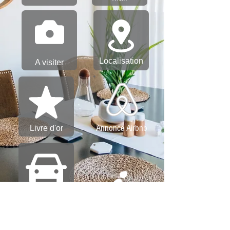
Localisation
A visiter
Annonce Airbnb
Livre d'or
i
TAXI
WI - FI